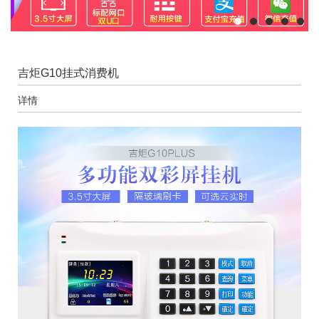
吉炬G10挂式消费机
详情